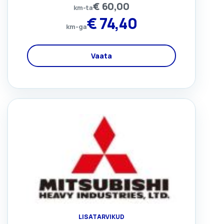
€
60,00
km-ta
€
74,40
km-ga
Vaata
LISATARVIKUD