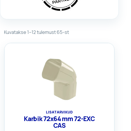
Sorditud
Kuvatakse 1–12 tulemust 65-st
keskmise
hinnangu
järgi
LISATARVIKUD
Karbik 72x64 mm 72-EXC
CAS