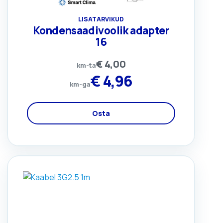
LISATARVIKUD
Kondensaadivoolik adapter
16
€
4,00
km-ta
€
4,96
km-ga
Osta