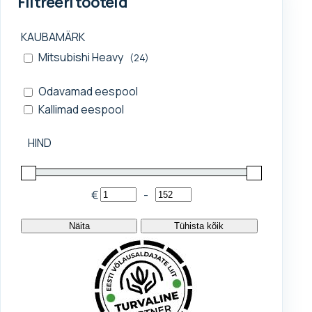
Filtreeri tooteid
KAUBAMÄRK
Mitsubishi Heavy
(24)
Odavamad eespool
Kallimad eespool
HIND
€
-
Minimum Price
Maximum Price
Näita
Tühista kõik