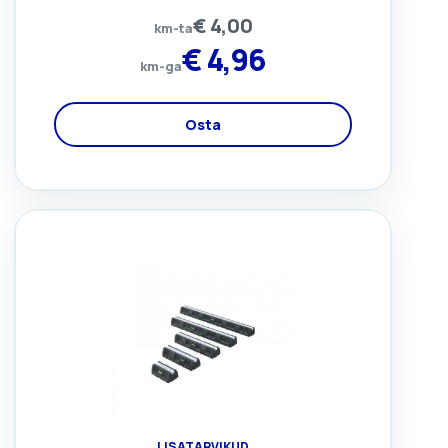
€
4,00
km-ta
€
4,96
km-ga
Osta
LISATARVIKUD