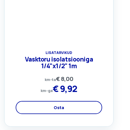
LISATARVIKUD
Vasktoru isolatsiooniga
1/4"x1/2" 1m
€
8,00
km-ta
€
9,92
km-ga
Osta