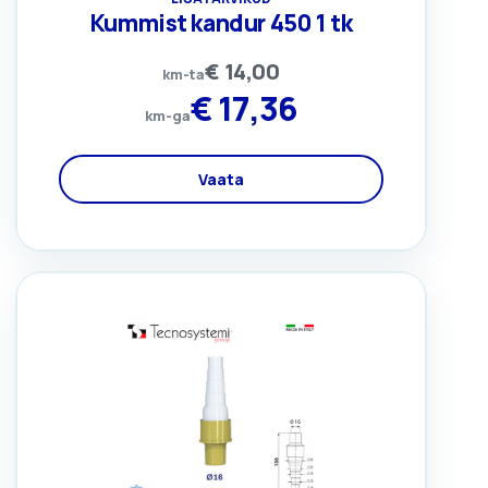
Kummist kandur 450 1 tk
€
14,00
km-ta
€
17,36
km-ga
Vaata