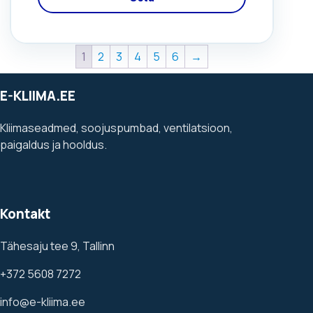
1
2
3
4
5
6
→
E-KLIIMA.EE
Kliimaseadmed, soojuspumbad, ventilatsioon,
paigaldus ja hooldus.
Kontakt
Tähesaju tee 9, Tallinn
+372 5608 7272
info@e-kliima.ee