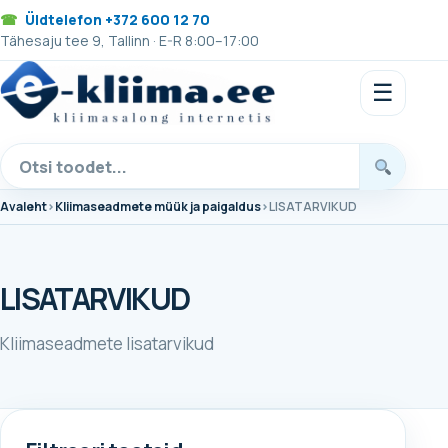
Üldtelefon +372 600 12 70
Tähesaju tee 9, Tallinn · E-R 8:00–17:00
☰
Otsi
tooteid
Avaleht
Kliimaseadmete müük ja paigaldus
LISATARVIKUD
LISATARVIKUD
Kliimaseadmete lisatarvikud