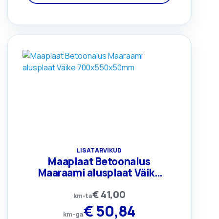
LISATARVIKUD
Maaplaat Betoonalus
Maaraami alusplaat Väike
700x550x50mm
€
41,00
km-ta
€
50,84
km-ga