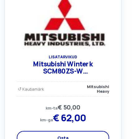
LISATARVIKUD
Mitsubishi Winter k
SCM80ZS-W
(Põhjaküttekaabel)
Mitsubishi
↺
Kaubamärk
Heavy
€
50,00
km-ta
€
62,00
km-ga
Osta