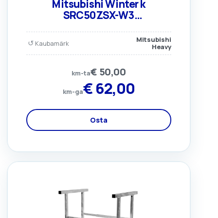
Mitsubishi Winter k
SRC50ZSX-W3
(Põhjaküttekaabel)
Mitsubishi
↺
Kaubamärk
Heavy
€
50,00
km-ta
€
62,00
km-ga
Osta