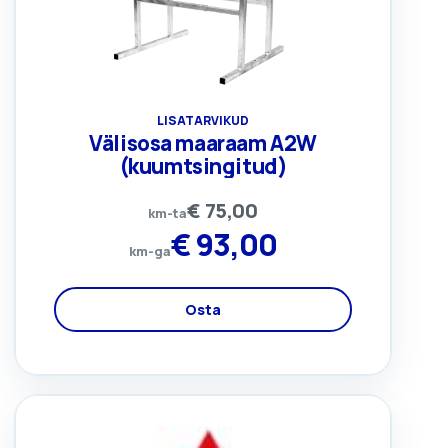
LISATARVIKUD
Välisosa maaraam A2W
(kuumtsingitud)
€
75,00
km-ta
€
93,00
km-ga
Osta