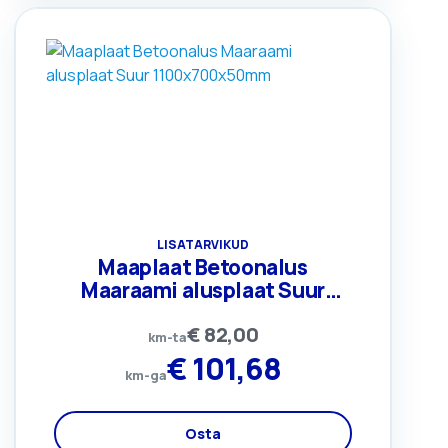
LISATARVIKUD
Maaplaat Betoonalus
Maaraami alusplaat Suur
1100x700x50mm
€
82,00
km-ta
€
101,68
km-ga
Osta