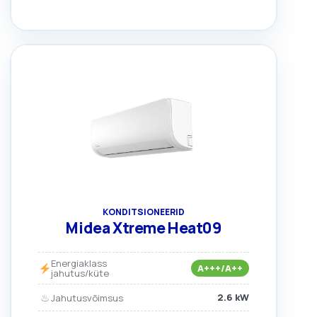
KONDITSIONEERID
Midea Xtreme Heat09
Energiaklass
A+++/A++
jahutus/küte
♨
2.6 kW
Jahutusvõimsus