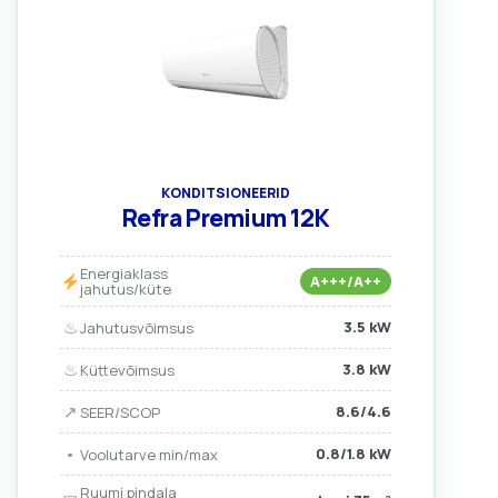
KONDITSIONEERID
Refra Premium 12K
Energiaklass
A+++/A++
jahutus/küte
♨
3.5 kW
Jahutusvõimsus
♨
3.8 kW
Küttevõimsus
↗
8.6/4.6
SEER/SCOP
•
0.8/1.8 kW
Voolutarve min/max
Ruumi pindala