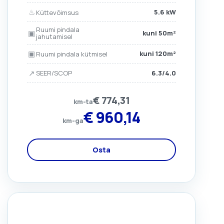
♨
5.6 kW
Küttevõimsus
Ruumi pindala
▣
kuni 50m²
jahutamisel
▣
kuni 120m²
Ruumi pindala kütmisel
↗
6.3/4.0
SEER/SCOP
€
774,31
km-ta
€
960,14
km-ga
Osta