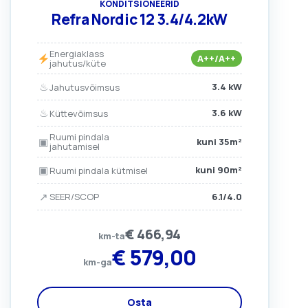
KONDITSIONEERID
Refra Nordic 12 3.4/4.2kW
Energiaklass
A++/A++
jahutus/küte
♨
3.4 kW
Jahutusvõimsus
♨
3.6 kW
Küttevõimsus
Ruumi pindala
▣
kuni 35m²
jahutamisel
▣
kuni 90m²
Ruumi pindala kütmisel
↗
6.1/4.0
SEER/SCOP
€
466,94
km-ta
€
579,00
km-ga
Osta