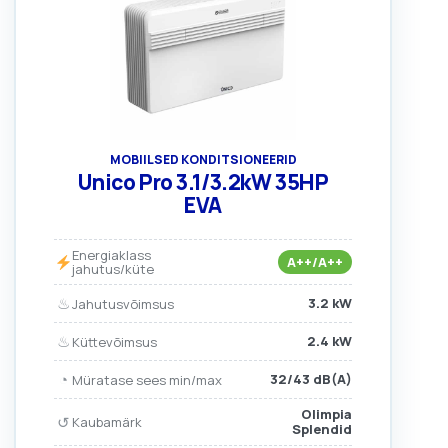
MOBIILSED KONDITSIONEERID
Unico Pro 3.1/3.2kW 35HP
EVA
Energiaklass
A++/A++
jahutus/küte
♨
3.2 kW
Jahutusvõimsus
♨
2.4 kW
Küttevõimsus
◔
32/43 dB(A)
Müratase sees min/max
Olimpia
↺
Kaubamärk
Splendid