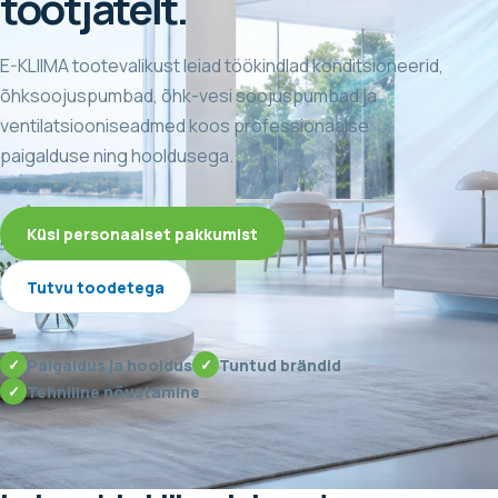
tootjatelt.
E-KLIIMA tootevalikust leiad töökindlad konditsioneerid,
õhksoojuspumbad, õhk-vesi soojuspumbad ja
ventilatsiooniseadmed koos professionaalse
paigalduse ning hooldusega.
Küsi personaalset pakkumist
Tutvu toodetega
Paigaldus ja hooldus
Tuntud brändid
Tehniline nõustamine