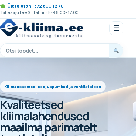
Üldtelefon +372 600 12 70
Tähesaju tee 9, Tallinn · E-R 8:00–17:00
☰
Otsi
tooteid
Kliimaseadmed, soojuspumbad ja ventilatsioon
Kvaliteetsed
kliimalahendused
maailma parimatelt