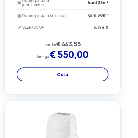
Ruumi pindala
▣
kuni 35m²
jahutamisel
▣
kuni 60m²
Ruumi pindala kütmisel
↗
6.7/4.0
SEER/SCOP
€
443,55
km-ta
€
550,00
km-ga
Osta