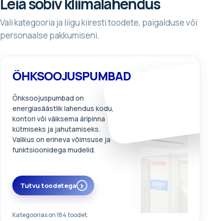
Leia sobiv kliimalahendus
Vali kategooria ja liigu kiiresti toodete, paigalduse või
personaalse pakkumiseni.
ÕHKSOOJUSPUMBAD
Õhksoojuspumbad on
energiasäästlik lahendus kodu,
kontori või väiksema äripinna
kütmiseks ja jahutamiseks.
Valikus on erineva võimsuse ja
funktsioonidega mudelid.
Tutvu toodetega
Kategoorias on 184 toodet.