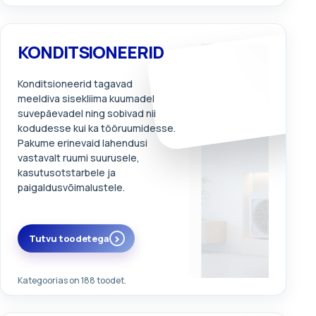
KONDITSIONEERID
Konditsioneerid tagavad
meeldiva sisekliima kuumadel
suvepäevadel ning sobivad nii
kodudesse kui ka tööruumidesse.
Pakume erinevaid lahendusi
vastavalt ruumi suurusele,
kasutusotstarbele ja
paigaldusvõimalustele.
Tutvu toodetega
Kategoorias on 188 toodet.