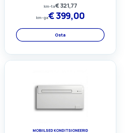
€
321,77
km-ta
€
399,00
km-ga
Osta
MOBIILSED KONDITSIONEERID