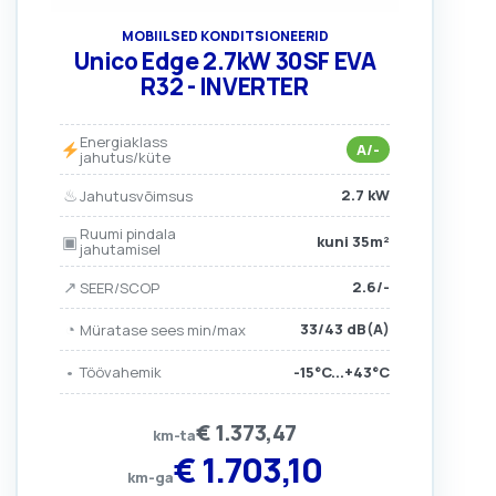
MOBIILSED KONDITSIONEERID
Unico Edge 2.7kW 30SF EVA
R32 - INVERTER
Energiaklass
A/-
jahutus/küte
♨
2.7 kW
Jahutusvõimsus
Ruumi pindala
▣
kuni 35m²
jahutamisel
↗
2.6/-
SEER/SCOP
◔
33/43 dB(A)
Müratase sees min/max
•
-15°C...+43°C
Töövahemik
€
1.373,47
km-ta
€
1.703,10
km-ga