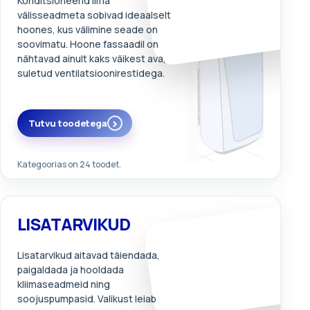
Konditsioneerid ilma
välisseadmeta sobivad ideaalselt
hoones, kus välimine seade on
soovimatu. Hoone fassaadil on
nähtavad ainult kaks väikest ava,
suletud ventilatsioonirestidega.
Tutvu toodetega
Kategoorias on 24 toodet.
LISATARVIKUD
Lisatarvikud aitavad täiendada,
paigaldada ja hooldada
kliimaseadmeid ning
soojuspumpasid. Valikust leiab