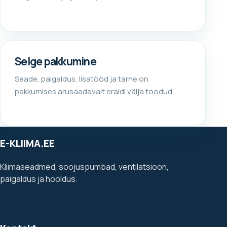
Selge pakkumine
Seade, paigaldus, lisatööd ja tarne on
pakkumises arusaadavalt eraldi välja toodud.
E-KLIIMA.EE
Kliimaseadmed, soojuspumbad, ventilatsioon,
paigaldus ja hooldus.