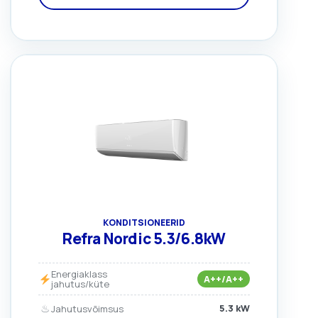
KONDITSIONEERID
Refra Nordic 5.3/6.8kW
Energiaklass
A++/A++
jahutus/küte
♨
5.3 kW
Jahutusvõimsus