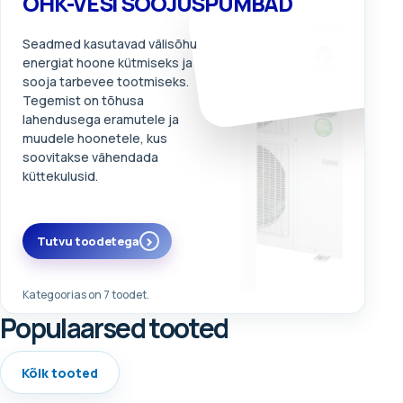
ÕHK-VESI SOOJUSPUMBAD
Seadmed kasutavad välisõhu
energiat hoone kütmiseks ja
sooja tarbevee tootmiseks.
Tegemist on tõhusa
lahendusega eramutele ja
muudele hoonetele, kus
soovitakse vähendada
küttekulusid.
Tutvu toodetega
Kategoorias on 7 toodet.
Populaarsed tooted
Kõik tooted