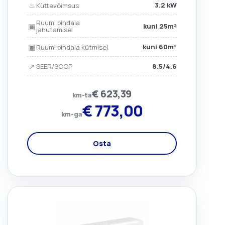
♨
3.2 kW
Küttevõimsus
Ruumi pindala
▣
kuni 25m²
jahutamisel
▣
kuni 60m²
Ruumi pindala kütmisel
↗
8.5/4.6
SEER/SCOP
€
623,39
km-ta
€
773,00
km-ga
Osta