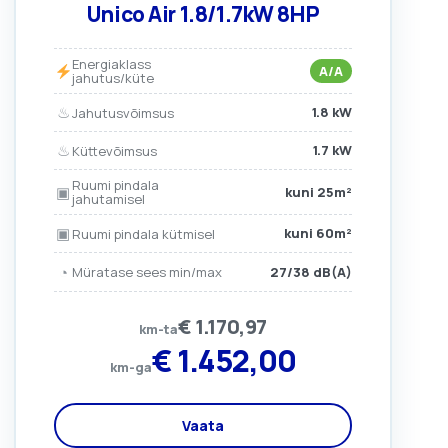
Unico Air 1.8/1.7kW 8HP
Energiaklass
A/A
jahutus/küte
♨
1.8 kW
Jahutusvõimsus
♨
1.7 kW
Küttevõimsus
Ruumi pindala
▣
kuni 25m²
jahutamisel
▣
kuni 60m²
Ruumi pindala kütmisel
◔
27/38 dB(A)
Müratase sees min/max
€
1.170,97
km-ta
€
1.452,00
km-ga
Vaata