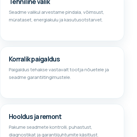
Tehniline valik
Seadme valikul arvestame pindala, võimsust,
mürataset, energiakulu ja kasutusotstarvet.
Korralik paigaldus
Paigaldus tehakse vastavalt tootja nõuetele ja
seadme garantiitingimustele.
Hooldus ja remont
Pakume seadmete kontrolli, puhastust,
diagnostikat ja garantiijuhtumite käsitlust.