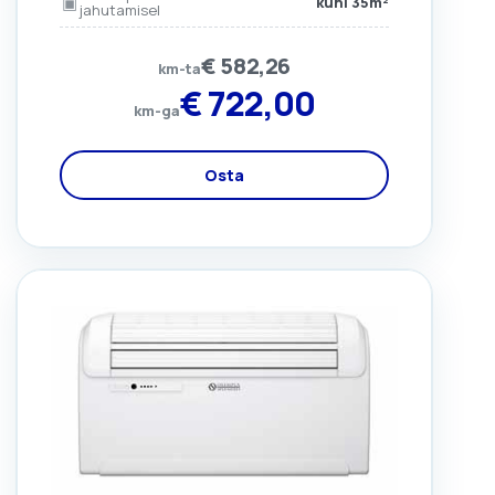
▣
kuni 35m²
jahutamisel
€
582,26
km-ta
€
722,00
km-ga
Osta