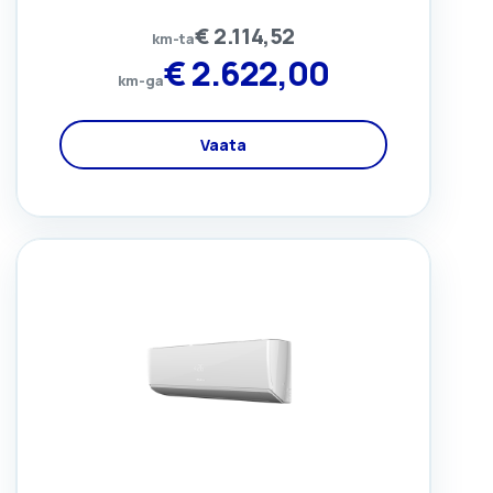
€
2.114,52
km-ta
€
2.622,00
km-ga
Vaata