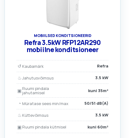
MOBIILSED KONDITSIONEERID
Refra 3.5kW RFP12AR290
mobiilne konditsioneer
↺
Refra
Kaubamärk
♨
3.5 kW
Jahutusvõimsus
Ruumi pindala
▣
kuni 35m²
jahutamisel
◔
50/51 dB(A)
Müratase sees min/max
♨
3.5 kW
Küttevõimsus
▣
kuni 60m²
Ruumi pindala kütmisel